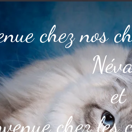
nue chez nos ch
Néva
et
venue chez les 