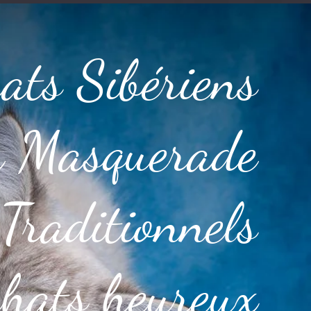
ats Sibériens
 Masquerade
 Traditionnels
chats heureux