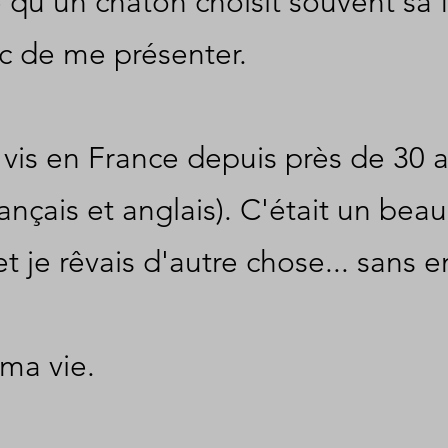
e qu'un chaton choisit souvent sa f
c de me présenter.
 vis en France depuis près de 30 
çais et anglais). C'était un beau
 je rêvais d'autre chose... sans e
 ma vie.