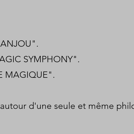
 D'ANJOU".
: "MAGIC SYMPHONY".
ERLE MAGIQUE".
ie autour d'une seule et même phi