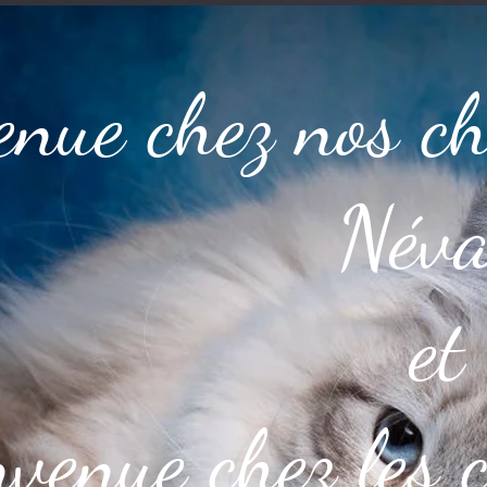
nue chez nos ch
Néva
et
venue chez les 