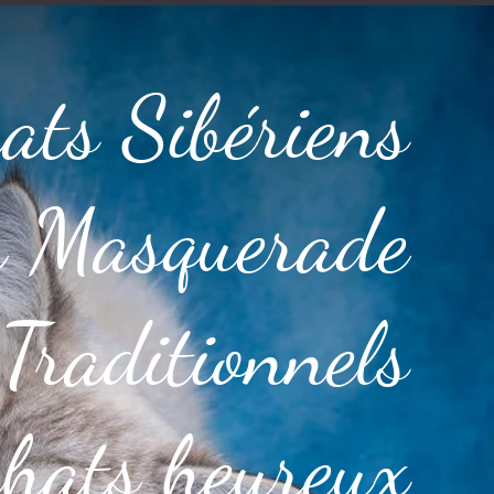
ats Sibériens
 Masquerade
 Traditionnels
chats heureux