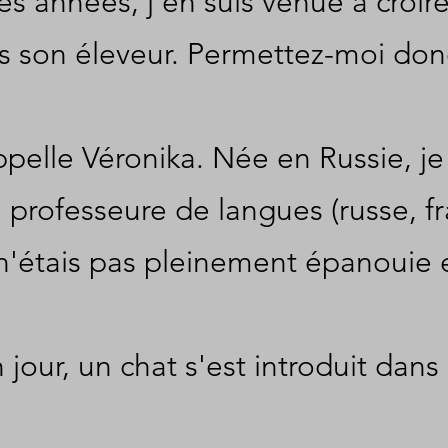
des années, j'en suis venue à croir
s son éleveur.
Permettez-moi don
pelle Véronika. Née en Russie, je
rofesseure de langues (russe, fran
n'étais pas pleinement épanouie et
n jour, un chat s'est introduit dans